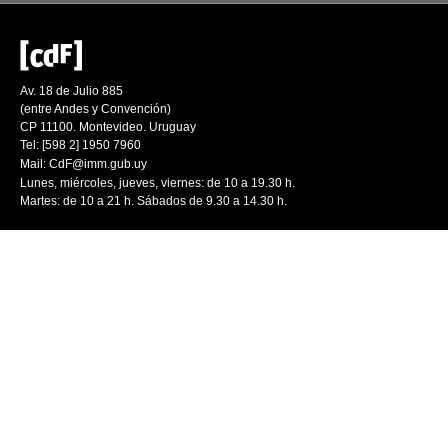
Av. 18 de Julio 885
(entre Andes y Convención)
CP 11100. Montevideo. Uruguay
Tel: [598 2] 1950 7960
Mail:
CdF@imm.gub.uy
Lunes, miércoles, jueves, viernes: de 10 a 19.30 h.
Martes: de 10 a 21 h. Sábados de 9.30 a 14.30 h.