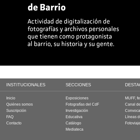
INSTITUCIONALES
SECCIONES
DESTA
Inicio
Exposiciones
MUFF, fes
Quiénes somos
Fotografías del CdF
Canal d
Suscripción
Investigación
Convoca
FAQ
Educativa
Líneas d
Contacto
Catálogo
Fotoviaj
Mediateca