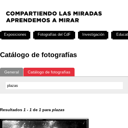
Exposiciones
Fotografías del CdF
Investigación
Educat
Catálogo de fotografías
General
Catálogo de fotografías
Resultados
1
-
1
de
1
para
plazas