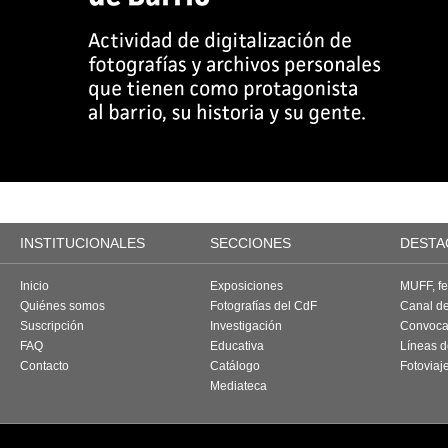
INSTITUCIONALES
SECCIONES
DESTA
Inicio
Exposiciones
MUFF, fes
Quiénes somos
Fotografías del CdF
Canal d
Suscripción
Investigación
Convoca
FAQ
Educativa
Líneas d
Contacto
Catálogo
Fotoviaj
Mediateca