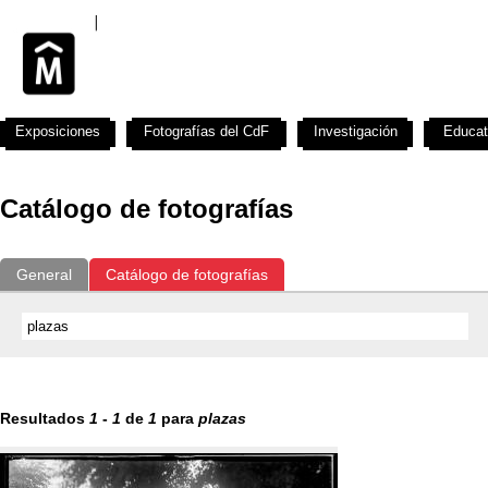
Exposiciones
Fotografías del CdF
Investigación
Educat
Catálogo de fotografías
General
Catálogo de fotografías
Resultados
1
-
1
de
1
para
plazas