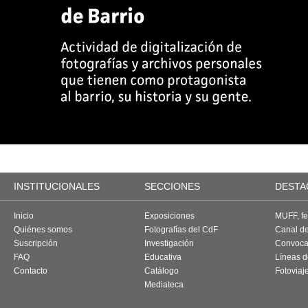
INSTITUCIONALES
SECCIONES
DESTA
Inicio
Exposiciones
MUFF, fes
Quiénes somos
Fotografías del CdF
Canal d
Suscripción
Investigación
Convoca
FAQ
Educativa
Líneas d
Contacto
Catálogo
Fotoviaj
Mediateca