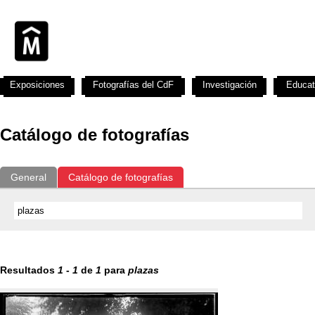
Exposiciones
Fotografías del CdF
Investigación
Educat
Catálogo de fotografías
General
Catálogo de fotografías
Resultados
1
-
1
de
1
para
plazas