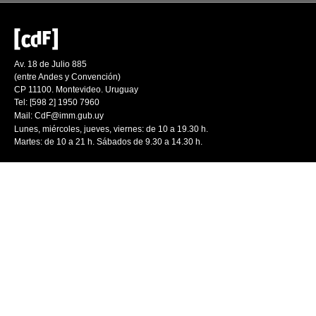
Av. 18 de Julio 885
(entre Andes y Convención)
CP 11100. Montevideo. Uruguay
Tel: [598 2] 1950 7960
Mail:
CdF@imm.gub.uy
Lunes, miércoles, jueves, viernes: de 10 a 19.30 h.
Martes: de 10 a 21 h. Sábados de 9.30 a 14.30 h.