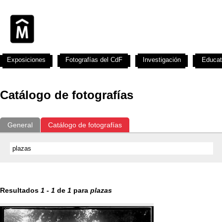
Exposiciones
Fotografías del CdF
Investigación
Educat
Catálogo de fotografías
General
Catálogo de fotografías
Resultados
1
-
1
de
1
para
plazas