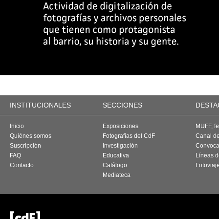
INSTITUCIONALES
SECCIONES
DESTA
Inicio
Exposiciones
MUFF, fes
Quiénes somos
Fotografías del CdF
Canal d
Suscripción
Investigación
Convoca
FAQ
Educativa
Líneas d
Contacto
Catálogo
Fotoviaj
Mediateca