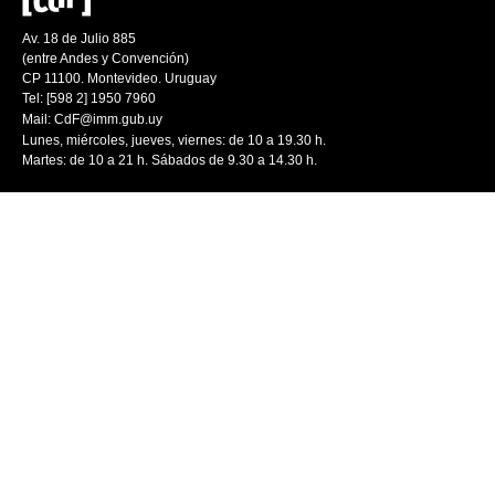
Av. 18 de Julio 885
(entre Andes y Convención)
CP 11100. Montevideo. Uruguay
Tel: [598 2] 1950 7960
Mail:
CdF@imm.gub.uy
Lunes, miércoles, jueves, viernes: de 10 a 19.30 h.
Martes: de 10 a 21 h. Sábados de 9.30 a 14.30 h.