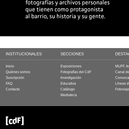
INSTITUCIONALES
SECCIONES
DESTA
Inicio
Exposiciones
MUFF, fes
Quiénes somos
Fotografías del CdF
Canal d
Suscripción
Investigación
Convoca
FAQ
Educativa
Líneas d
Contacto
Catálogo
Fotoviaj
Mediateca