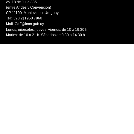
Av. 18 de Julio 885
(entre Andes y Convención)
CP 11100. Montevideo. Uruguay
Tel: [598 2] 1950 7960
Mail:
CdF@imm.gub.uy
Lunes, miércoles, jueves, viernes: de 10 a 19.30 h.
Martes: de 10 a 21 h. Sábados de 9.30 a 14.30 h.