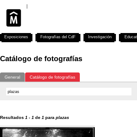
Exposiciones
Fotografías del CdF
Investigación
Educat
Catálogo de fotografías
General
Catálogo de fotografías
Resultados
1
-
1
de
1
para
plazas