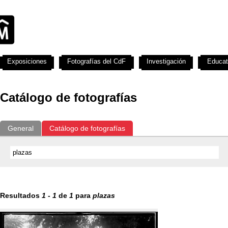
Exposiciones
Fotografías del CdF
Investigación
Educat
Catálogo de fotografías
General
Catálogo de fotografías
Resultados
1
-
1
de
1
para
plazas