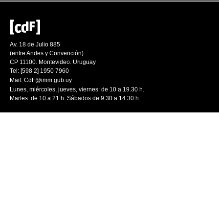
Av. 18 de Julio 885
(entre Andes y Convención)
CP 11100. Montevideo. Uruguay
Tel: [598 2] 1950 7960
Mail:
CdF@imm.gub.uy
Lunes, miércoles, jueves, viernes: de 10 a 19.30 h.
Martes: de 10 a 21 h. Sábados de 9.30 a 14.30 h.