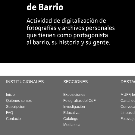
INSTITUCIONALES
SECCIONES
DESTA
Inicio
Exposiciones
MUFF, fes
Quiénes somos
Fotografías del CdF
Canal d
Suscripción
Investigación
Convoca
FAQ
Educativa
Líneas d
Contacto
Catálogo
Fotoviaj
Mediateca