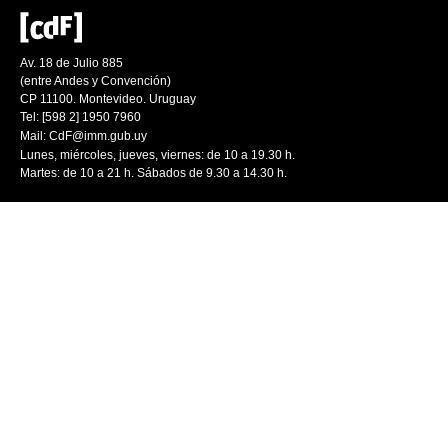
Av. 18 de Julio 885
(entre Andes y Convención)
CP 11100. Montevideo. Uruguay
Tel: [598 2] 1950 7960
Mail:
CdF@imm.gub.uy
Lunes, miércoles, jueves, viernes: de 10 a 19.30 h.
Martes: de 10 a 21 h. Sábados de 9.30 a 14.30 h.