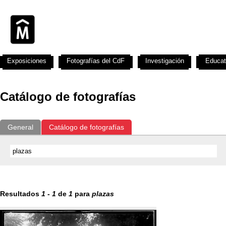
Exposiciones
Fotografías del CdF
Investigación
Educat
Catálogo de fotografías
General
Catálogo de fotografías
Resultados
1
-
1
de
1
para
plazas