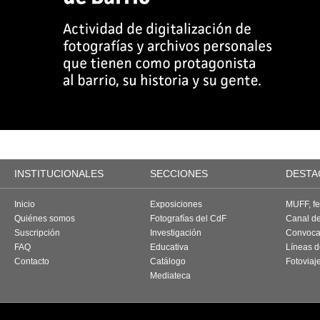
INSTITUCIONALES
SECCIONES
DESTA
Inicio
Exposiciones
MUFF, fes
Quiénes somos
Fotografías del CdF
Canal d
Suscripción
Investigación
Convoca
FAQ
Educativa
Líneas d
Contacto
Catálogo
Fotoviaj
Mediateca