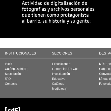
INSTITUCIONALES
SECCIONES
DESTA
Inicio
Exposiciones
MUFF, fes
Quiénes somos
Fotografías del CdF
Canal d
Suscripción
Investigación
Convoca
FAQ
Educativa
Líneas d
Contacto
Catálogo
Fotoviaj
Mediateca