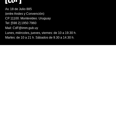
Av. 18 de Julio 885
(entre Andes y Convención)
CP 11100. Montevideo. Uruguay
Tel: [598 2] 1950 7960
Mail:
CdF@imm.gub.uy
Lunes, miércoles, jueves, viernes: de 10 a 19.30 h.
Martes: de 10 a 21 h. Sábados de 9.30 a 14.30 h.