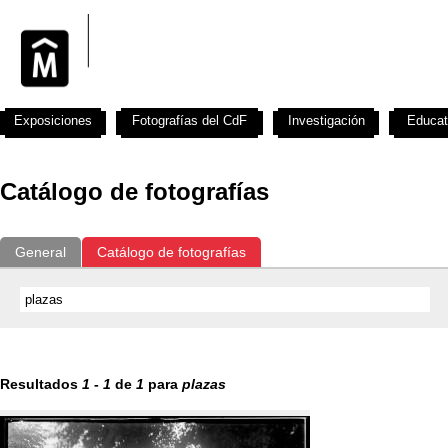
Exposiciones
Fotografías del CdF
Investigación
Educat
Catálogo de fotografías
General
Catálogo de fotografías
Resultados
1
-
1
de
1
para
plazas