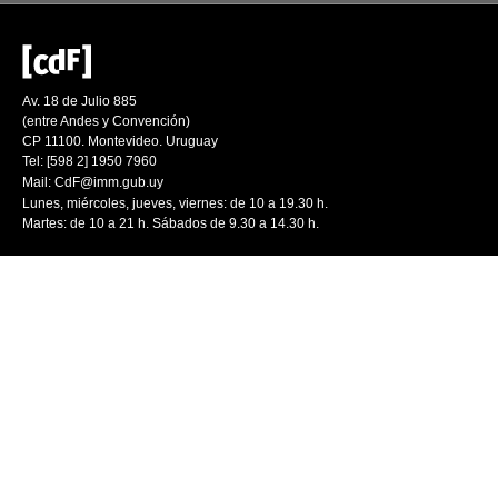
Av. 18 de Julio 885
(entre Andes y Convención)
CP 11100. Montevideo. Uruguay
Tel: [598 2] 1950 7960
Mail:
CdF@imm.gub.uy
Lunes, miércoles, jueves, viernes: de 10 a 19.30 h.
Martes: de 10 a 21 h. Sábados de 9.30 a 14.30 h.