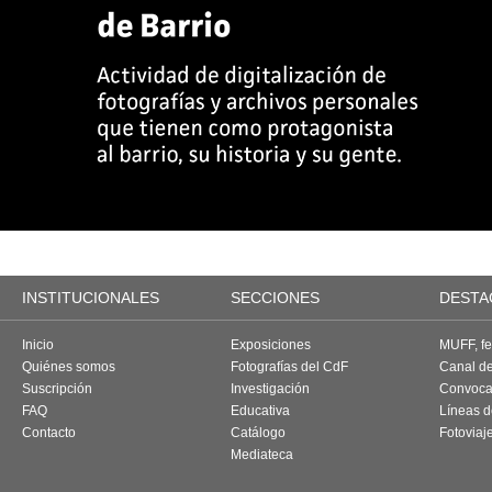
INSTITUCIONALES
SECCIONES
DESTA
Inicio
Exposiciones
MUFF, fes
Quiénes somos
Fotografías del CdF
Canal d
Suscripción
Investigación
Convoca
FAQ
Educativa
Líneas d
Contacto
Catálogo
Fotoviaj
Mediateca