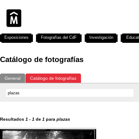
Exposiciones
Fotografías del CdF
Investigación
Educat
Catálogo de fotografías
General
Catálogo de fotografías
Resultados
1
-
1
de
1
para
plazas