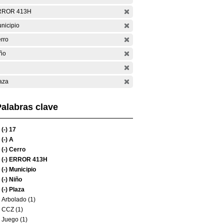
RROR 413H
nicipio
rro
ño
aza
alabras clave
(-)
17
(-)
A
(-)
Cerro
(-)
ERROR 413H
(-)
Municipio
(-)
Niño
(-)
Plaza
Arbolado (1)
CCZ (1)
Juego (1)