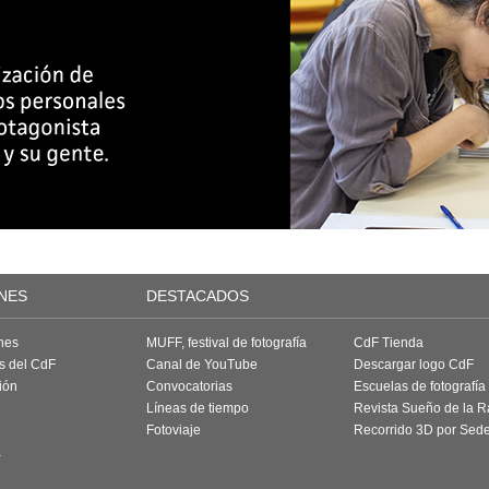
NES
DESTACADOS
nes
MUFF, festival de fotografía
CdF Tienda
as del CdF
Canal de YouTube
Descargar logo CdF
ión
Convocatorias
Escuelas de fotografía
Líneas de tiempo
Revista Sueño de la 
Fotoviaje
Recorrido 3D por Sed
a