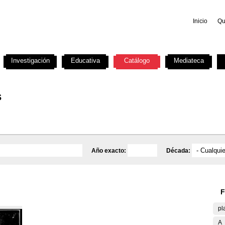
Inicio
Qu
Investigación
Educativa
Catálogo
Mediateca
s
Año exacto:
Década:
F
pl
A