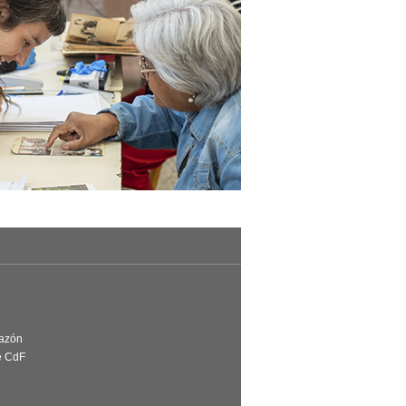
Razón
e CdF