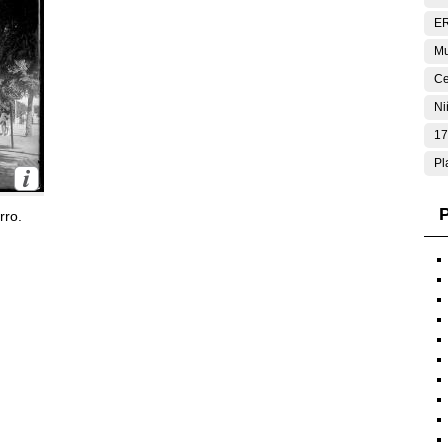
E
Mu
Ce
Ni
17
Pl
P
rro.