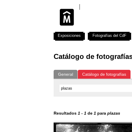
Exposiciones
Fotografías del CdF
Catálogo de fotografía
General
Catálogo de fotografías
Resultados
1
-
1
de
1
para
plazas