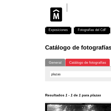
Exposiciones
Fotografías del CdF
Catálogo de fotografía
General
Catálogo de fotografías
Resultados
1
-
1
de
1
para
plazas