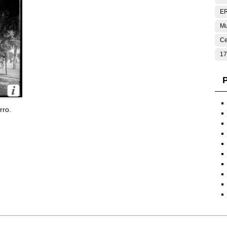
E
Mu
Ce
17
P
rro.