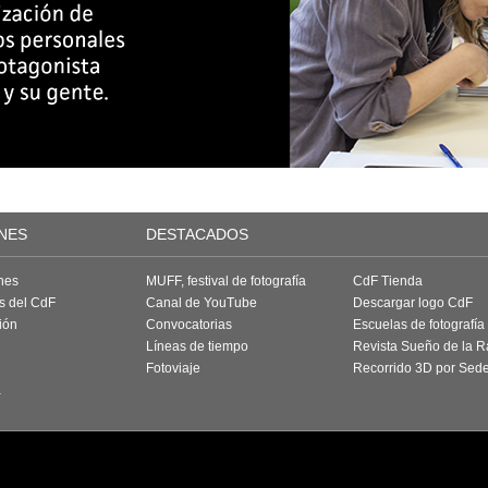
NES
DESTACADOS
nes
MUFF, festival de fotografía
CdF Tienda
as del CdF
Canal de YouTube
Descargar logo CdF
ión
Convocatorias
Escuelas de fotografía
Líneas de tiempo
Revista Sueño de la 
Fotoviaje
Recorrido 3D por Sed
a