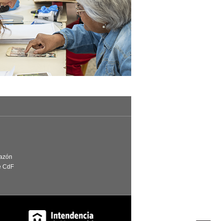
Razón
e CdF