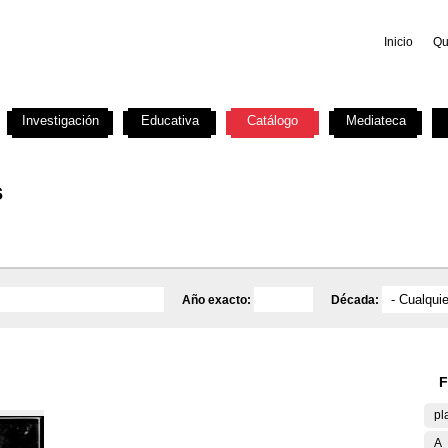
Inicio
Qu
Investigación
Educativa
Catálogo
Mediateca
s
Año exacto:
Década:
F
pl
A