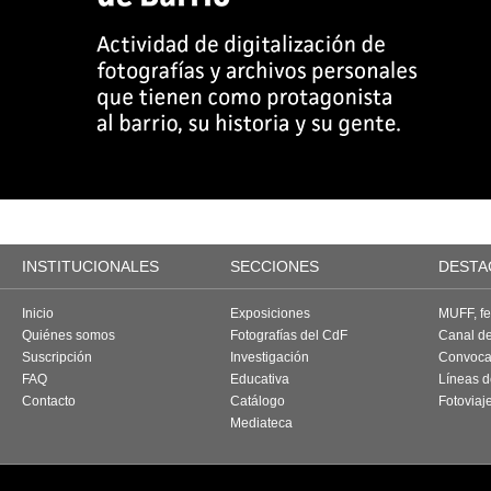
INSTITUCIONALES
SECCIONES
DESTA
Inicio
Exposiciones
MUFF, fes
Quiénes somos
Fotografías del CdF
Canal d
Suscripción
Investigación
Convoca
FAQ
Educativa
Líneas d
Contacto
Catálogo
Fotoviaj
Mediateca