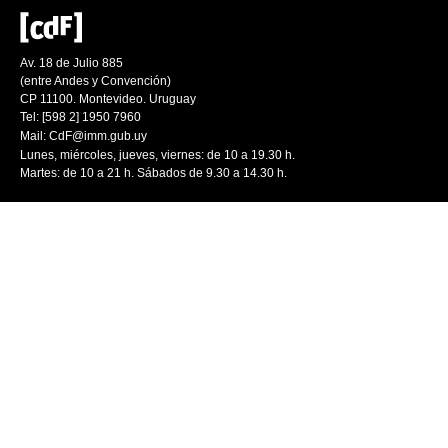
Av. 18 de Julio 885
(entre Andes y Convención)
CP 11100. Montevideo. Uruguay
Tel: [598 2] 1950 7960
Mail:
CdF@imm.gub.uy
Lunes, miércoles, jueves, viernes: de 10 a 19.30 h.
Martes: de 10 a 21 h. Sábados de 9.30 a 14.30 h.