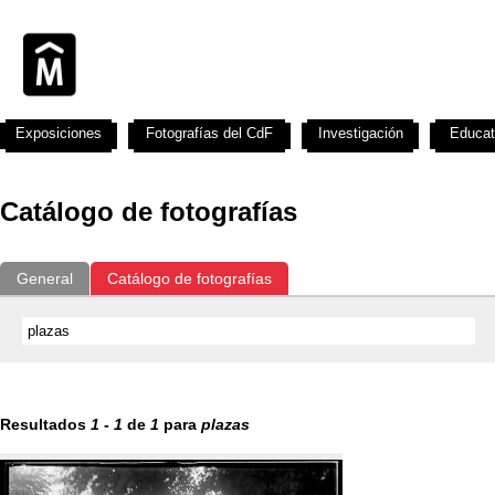
Exposiciones
Fotografías del CdF
Investigación
Educat
Catálogo de fotografías
General
Catálogo de fotografías
Resultados
1
-
1
de
1
para
plazas