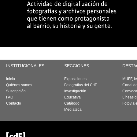
INSTITUCIONALES
SECCIONES
DESTA
Inicio
Exposiciones
MUFF, fes
Quiénes somos
Fotografías del CdF
Canal d
Suscripción
Investigación
Convoca
FAQ
Educativa
Líneas d
Contacto
Catálogo
Fotoviaj
Mediateca