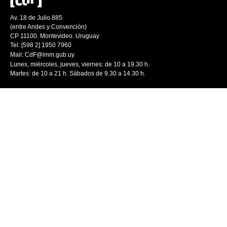
Av. 18 de Julio 885
(entre Andes y Convención)
CP 11100. Montevideo. Uruguay
Tel: [598 2] 1950 7960
Mail:
CdF@imm.gub.uy
Lunes, miércoles, jueves, viernes: de 10 a 19.30 h.
Martes: de 10 a 21 h. Sábados de 9.30 a 14.30 h.