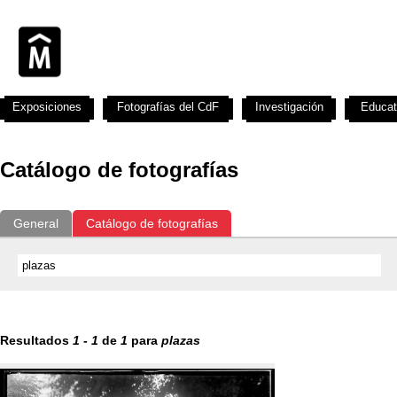
Exposiciones
Fotografías del CdF
Investigación
Educat
Catálogo de fotografías
General
Catálogo de fotografías
Resultados
1
-
1
de
1
para
plazas