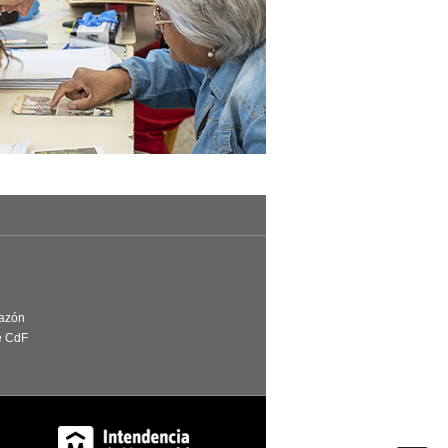
Razón
e CdF