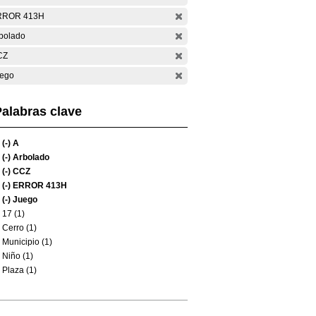
RROR 413H
bolado
CZ
ego
alabras clave
(-)
A
(-)
Arbolado
(-)
CCZ
(-)
ERROR 413H
(-)
Juego
17 (1)
Cerro (1)
Municipio (1)
Niño (1)
Plaza (1)