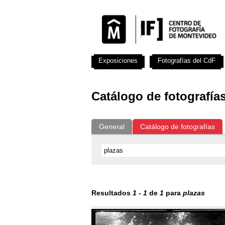
Exposiciones
Fotografías del CdF
Catálogo de fotografía
General
Catálogo de fotografías
Resultados
1
-
1
de
1
para
plazas