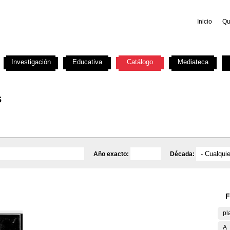
Inicio
Qu
Investigación
Educativa
Catálogo
Mediateca
s
Año exacto:
Década:
F
pl
A