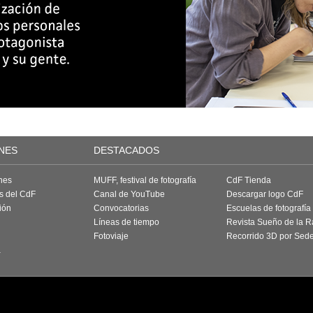
NES
DESTACADOS
nes
MUFF, festival de fotografía
CdF Tienda
as del CdF
Canal de YouTube
Descargar logo CdF
ión
Convocatorias
Escuelas de fotografía
Líneas de tiempo
Revista Sueño de la 
Fotoviaje
Recorrido 3D por Sed
a