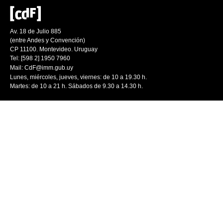
Av. 18 de Julio 885
(entre Andes y Convención)
CP 11100. Montevideo. Uruguay
Tel: [598 2] 1950 7960
Mail:
CdF@imm.gub.uy
Lunes, miércoles, jueves, viernes: de 10 a 19.30 h.
Martes: de 10 a 21 h. Sábados de 9.30 a 14.30 h.