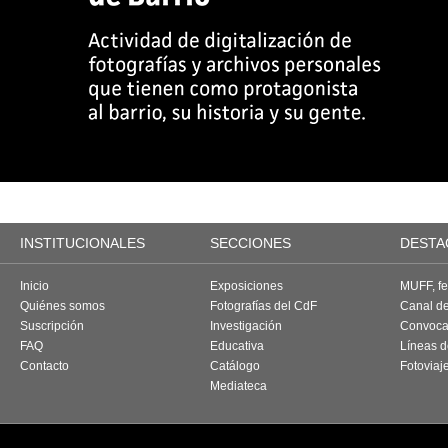
INSTITUCIONALES
SECCIONES
DESTA
Inicio
Exposiciones
MUFF, fes
Quiénes somos
Fotografías del CdF
Canal d
Suscripción
Investigación
Convoca
FAQ
Educativa
Líneas d
Contacto
Catálogo
Fotoviaj
Mediateca