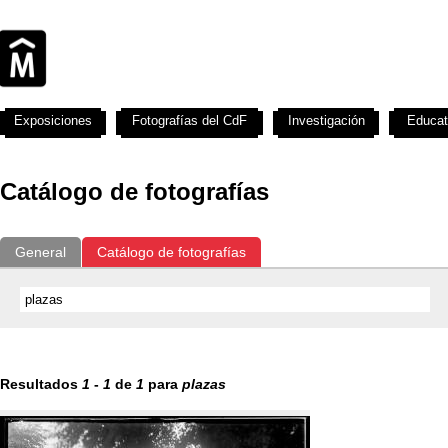
Exposiciones
Fotografías del CdF
Investigación
Educat
Catálogo de fotografías
General
Catálogo de fotografías
Resultados
1
-
1
de
1
para
plazas