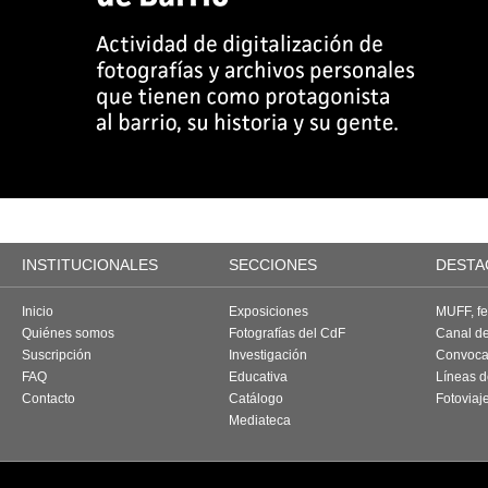
INSTITUCIONALES
SECCIONES
DESTA
Inicio
Exposiciones
MUFF, fes
Quiénes somos
Fotografías del CdF
Canal d
Suscripción
Investigación
Convoca
FAQ
Educativa
Líneas d
Contacto
Catálogo
Fotoviaj
Mediateca