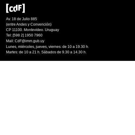
Av. 18 de Julio 885
(entre Andes y Convención)
CP 11100. Montevideo. Uruguay
Tel: [598 2] 1950 7960
Mail:
CdF@imm.gub.uy
Lunes, miércoles, jueves, viernes: de 10 a 19.30 h.
Martes: de 10 a 21 h. Sábados de 9.30 a 14.30 h.