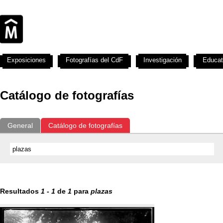
Exposiciones
Fotografías del CdF
Investigación
Educat
Catálogo de fotografías
General
Catálogo de fotografías
Resultados
1
-
1
de
1
para
plazas