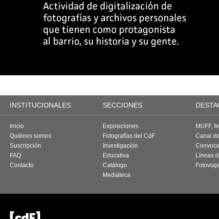
INSTITUCIONALES
SECCIONES
DESTA
Inicio
Exposiciones
MUFF, fes
Quiénes somos
Fotografías del CdF
Canal d
Suscripción
Investigación
Convoca
FAQ
Educativa
Líneas d
Contacto
Catálogo
Fotoviaj
Mediateca