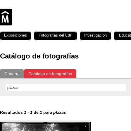
Exposiciones
Fotografías del CdF
Investigación
Educat
Catálogo de fotografías
General
Catálogo de fotografías
Resultados
1
-
1
de
1
para
plazas