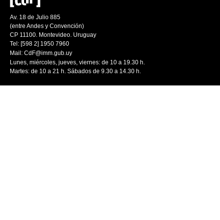
Av. 18 de Julio 885
(entre Andes y Convención)
CP 11100. Montevideo. Uruguay
Tel: [598 2] 1950 7960
Mail:
CdF@imm.gub.uy
Lunes, miércoles, jueves, viernes: de 10 a 19.30 h.
Martes: de 10 a 21 h. Sábados de 9.30 a 14.30 h.