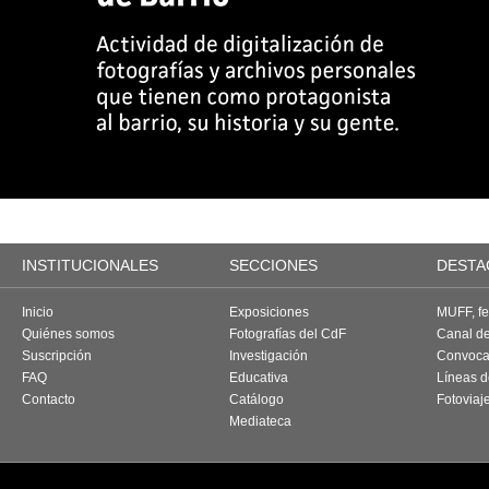
INSTITUCIONALES
SECCIONES
DESTA
Inicio
Exposiciones
MUFF, fes
Quiénes somos
Fotografías del CdF
Canal d
Suscripción
Investigación
Convoca
FAQ
Educativa
Líneas d
Contacto
Catálogo
Fotoviaj
Mediateca