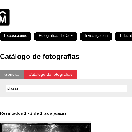
Exposiciones
Fotografías del CdF
Investigación
Educat
Catálogo de fotografías
General
Catálogo de fotografías
Resultados
1
-
1
de
1
para
plazas