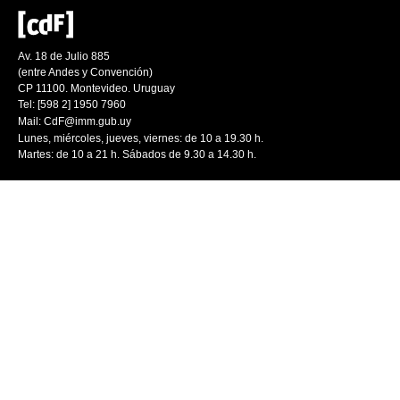
Av. 18 de Julio 885
(entre Andes y Convención)
CP 11100. Montevideo. Uruguay
Tel: [598 2] 1950 7960
Mail:
CdF@imm.gub.uy
Lunes, miércoles, jueves, viernes: de 10 a 19.30 h.
Martes: de 10 a 21 h. Sábados de 9.30 a 14.30 h.