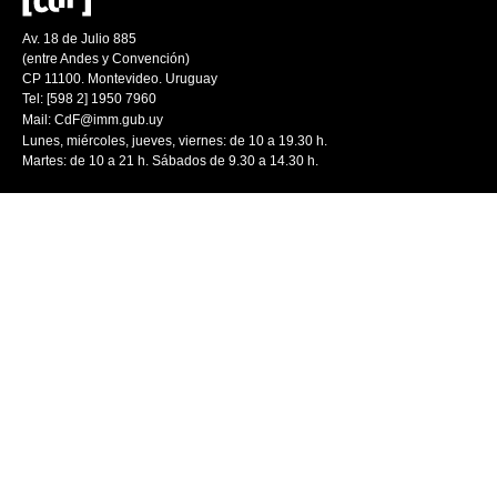
Av. 18 de Julio 885
(entre Andes y Convención)
CP 11100. Montevideo. Uruguay
Tel: [598 2] 1950 7960
Mail:
CdF@imm.gub.uy
Lunes, miércoles, jueves, viernes: de 10 a 19.30 h.
Martes: de 10 a 21 h. Sábados de 9.30 a 14.30 h.