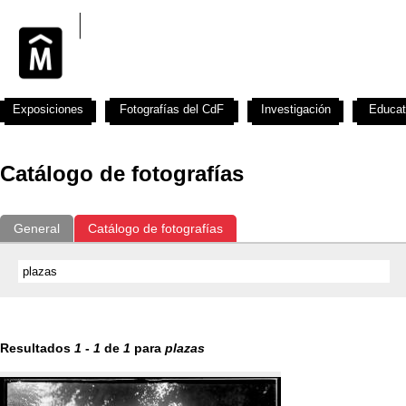
Exposiciones
Fotografías del CdF
Investigación
Educat
Catálogo de fotografías
General
Catálogo de fotografías
Resultados
1
-
1
de
1
para
plazas