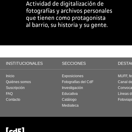
INSTITUCIONALES
SECCIONES
DESTA
Inicio
Exposiciones
MUFF, fes
Quiénes somos
Fotografías del CdF
Canal d
Suscripción
Investigación
Convoca
FAQ
Educativa
Líneas d
Contacto
Catálogo
Fotoviaj
Mediateca