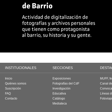
INSTITUCIONALES
SECCIONES
DESTA
Inicio
Exposiciones
MUFF, fes
Quiénes somos
Fotografías del CdF
Canal d
Suscripción
Investigación
Convoca
FAQ
Educativa
Líneas d
Contacto
Catálogo
Fotoviaj
Mediateca