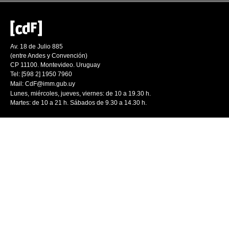
Av. 18 de Julio 885
(entre Andes y Convención)
CP 11100. Montevideo. Uruguay
Tel: [598 2] 1950 7960
Mail:
CdF@imm.gub.uy
Lunes, miércoles, jueves, viernes: de 10 a 19.30 h.
Martes: de 10 a 21 h. Sábados de 9.30 a 14.30 h.