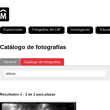
Exposiciones
Fotografías del CdF
Investigación
Educat
Catálogo de fotografías
General
Catálogo de fotografías
Resultados
1
-
1
de
1
para
plazas