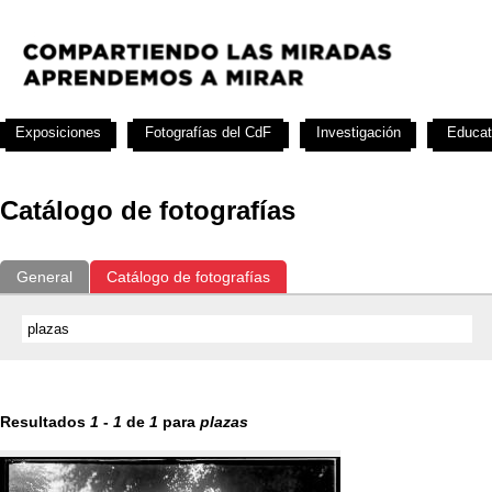
Exposiciones
Fotografías del CdF
Investigación
Educat
Catálogo de fotografías
General
Catálogo de fotografías
Resultados
1
-
1
de
1
para
plazas