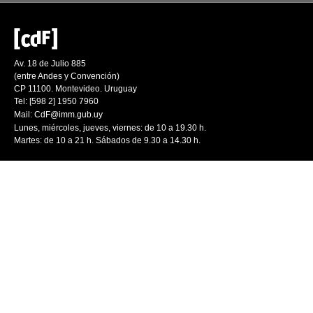
Av. 18 de Julio 885
(entre Andes y Convención)
CP 11100. Montevideo. Uruguay
Tel: [598 2] 1950 7960
Mail:
CdF@imm.gub.uy
Lunes, miércoles, jueves, viernes: de 10 a 19.30 h.
Martes: de 10 a 21 h. Sábados de 9.30 a 14.30 h.