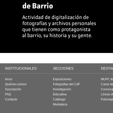
INSTITUCIONALES
SECCIONES
DESTA
Inicio
Exposiciones
MUFF, fes
Quiénes somos
Fotografías del CdF
Canal d
Suscripción
Investigación
Convoca
FAQ
Educativa
Líneas d
Contacto
Catálogo
Fotoviaj
Mediateca