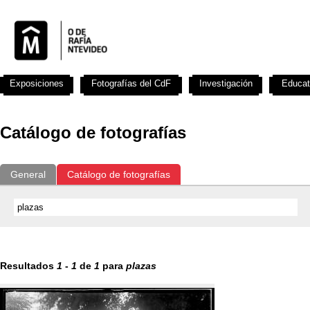
Exposiciones
Fotografías del CdF
Investigación
Educat
Catálogo de fotografías
General
Catálogo de fotografías
Resultados
1
-
1
de
1
para
plazas