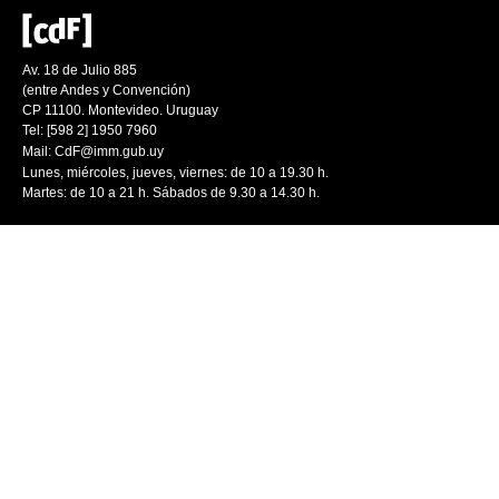
Av. 18 de Julio 885
(entre Andes y Convención)
CP 11100. Montevideo. Uruguay
Tel: [598 2] 1950 7960
Mail:
CdF@imm.gub.uy
Lunes, miércoles, jueves, viernes: de 10 a 19.30 h.
Martes: de 10 a 21 h. Sábados de 9.30 a 14.30 h.