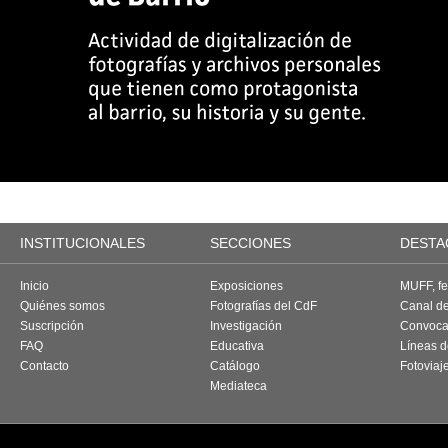
INSTITUCIONALES
SECCIONES
DESTA
Inicio
Exposiciones
MUFF, fes
Quiénes somos
Fotografías del CdF
Canal d
Suscripción
Investigación
Convoca
FAQ
Educativa
Líneas d
Contacto
Catálogo
Fotoviaj
Mediateca