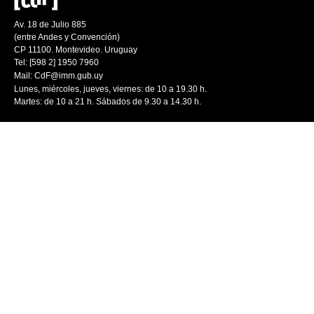
Av. 18 de Julio 885
(entre Andes y Convención)
CP 11100. Montevideo. Uruguay
Tel: [598 2] 1950 7960
Mail:
CdF@imm.gub.uy
Lunes, miércoles, jueves, viernes: de 10 a 19.30 h.
Martes: de 10 a 21 h. Sábados de 9.30 a 14.30 h.