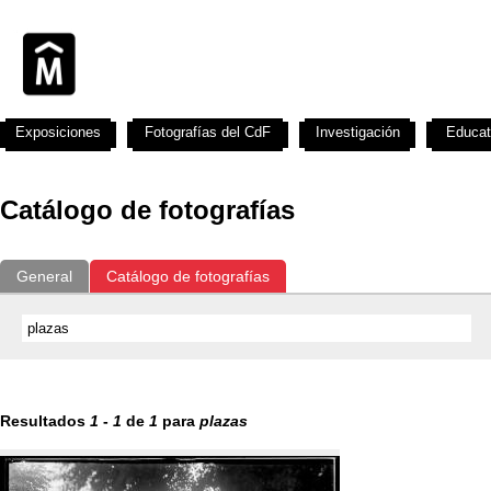
Exposiciones
Fotografías del CdF
Investigación
Educat
Catálogo de fotografías
General
Catálogo de fotografías
Resultados
1
-
1
de
1
para
plazas