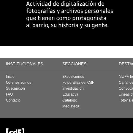
INSTITUCIONALES
SECCIONES
DESTA
Inicio
Exposiciones
MUFF, fes
Quiénes somos
Fotografías del CdF
Canal d
Suscripción
Investigación
Convoca
FAQ
Educativa
Líneas d
Contacto
Catálogo
Fotoviaj
Mediateca