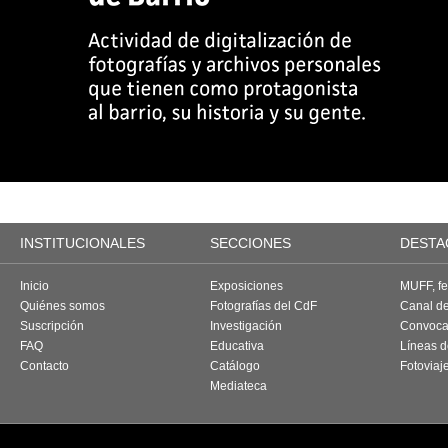
INSTITUCIONALES
SECCIONES
DESTA
Inicio
Exposiciones
MUFF, fes
Quiénes somos
Fotografías del CdF
Canal d
Suscripción
Investigación
Convoca
FAQ
Educativa
Líneas d
Contacto
Catálogo
Fotoviaj
Mediateca