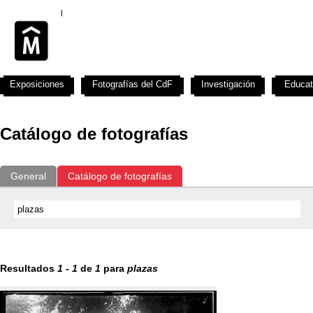
Exposiciones
Fotografías del CdF
Investigación
Educat
Catálogo de fotografías
General
Catálogo de fotografías
Resultados
1
-
1
de
1
para
plazas