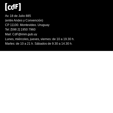
Av. 18 de Julio 885
(entre Andes y Convención)
CP 11100. Montevideo. Uruguay
Tel: [598 2] 1950 7960
Mail:
CdF@imm.gub.uy
Lunes, miércoles, jueves, viernes: de 10 a 19.30 h.
Martes: de 10 a 21 h. Sábados de 9.30 a 14.30 h.