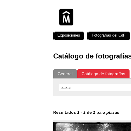
Exposiciones
Fotografías del CdF
Catálogo de fotografía
General
Catálogo de fotografías
Resultados
1
-
1
de
1
para
plazas