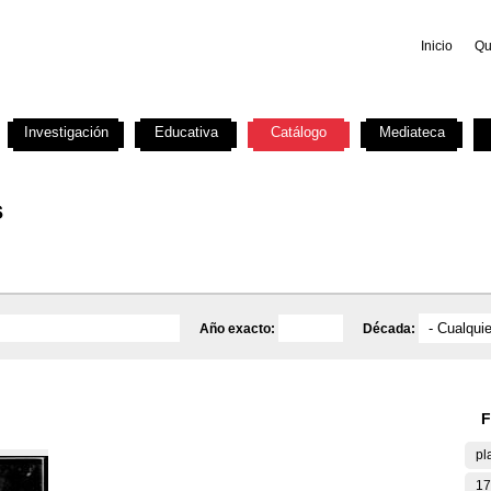
Inicio
Qu
Investigación
Educativa
Catálogo
Mediateca
s
Año exacto:
Década:
F
pl
17