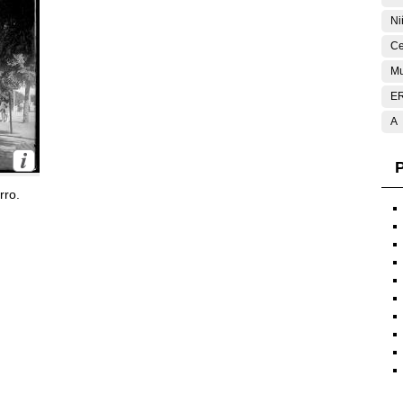
Ni
Ce
Mu
E
A
P
rro.