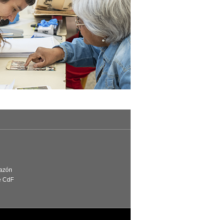
Razón
e CdF