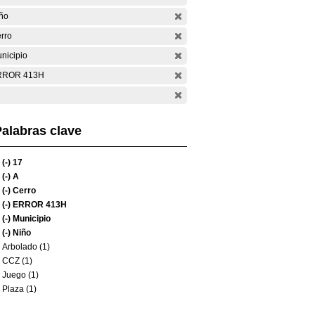
ño
rro
nicipio
RROR 413H
alabras clave
(-)
17
(-)
A
(-)
Cerro
(-)
ERROR 413H
(-)
Municipio
(-)
Niño
Arbolado (1)
CCZ (1)
Juego (1)
Plaza (1)