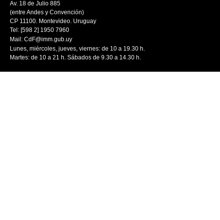
Av. 18 de Julio 885
(entre Andes y Convención)
CP 11100. Montevideo. Uruguay
Tel: [598 2] 1950 7960
Mail:
CdF@imm.gub.uy
Lunes, miércoles, jueves, viernes: de 10 a 19.30 h.
Martes: de 10 a 21 h. Sábados de 9.30 a 14.30 h.