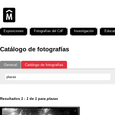
Exposiciones
Fotografías del CdF
Investigación
Educat
Catálogo de fotografías
General
Catálogo de fotografías
Resultados
1
-
1
de
1
para
plazas