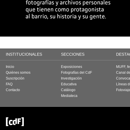
INSTITUCIONALES
SECCIONES
DESTA
Inicio
Exposiciones
MUFF, fes
Quiénes somos
Fotografías del CdF
Canal d
Suscripción
Investigación
Convoca
FAQ
Educativa
Líneas d
Contacto
Catálogo
Fotoviaj
Mediateca