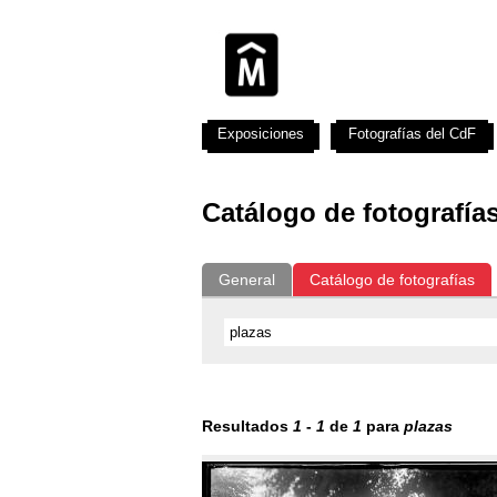
Exposiciones
Fotografías del CdF
Catálogo de fotografía
General
Catálogo de fotografías
Resultados
1
-
1
de
1
para
plazas