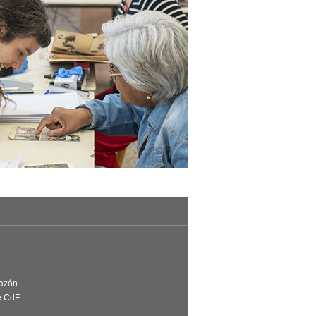
Razón
e CdF