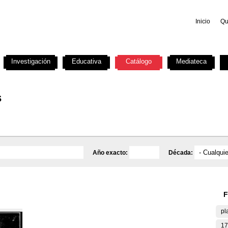
Inicio
Qu
Investigación
Educativa
Catálogo
Mediateca
s
Año exacto:
Década:
F
pl
17