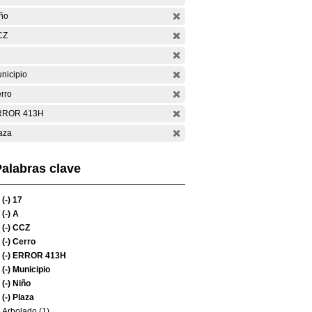
ño
CZ
nicipio
rro
RROR 413H
aza
alabras clave
(-)
17
(-)
A
(-)
CCZ
(-)
Cerro
(-)
ERROR 413H
(-)
Municipio
(-)
Niño
(-)
Plaza
Arbolado (1)