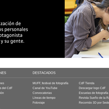
NES
DESTACADOS
nes
MUFF, festival de fotografía
CdF Tienda
as del CdF
Canal de YouTube
Descargar logo CdF
ión
Convocatorias
Escuelas de fotografía
Líneas de tiempo
Revista Sueño de la 
Fotoviaje
Recorrido 3D por Sed
a