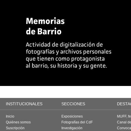
INSTITUCIONALES
SECCIONES
DESTA
Inicio
Exposiciones
MUFF, fes
Quiénes somos
Fotografías del CdF
Canal d
Suscripción
Investigación
Convoca