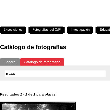
Exposiciones
Fotografías del CdF
Investigación
Educat
Catálogo de fotografías
General
Catálogo de fotografías
Resultados
1
-
1
de
1
para
plazas