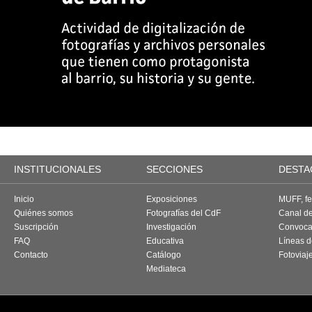
INSTITUCIONALES
SECCIONES
DESTA
Inicio
Exposiciones
MUFF, fes
Quiénes somos
Fotografías del CdF
Canal d
Suscripción
Investigación
Convoca
FAQ
Educativa
Líneas d
Contacto
Catálogo
Fotoviaj
Mediateca