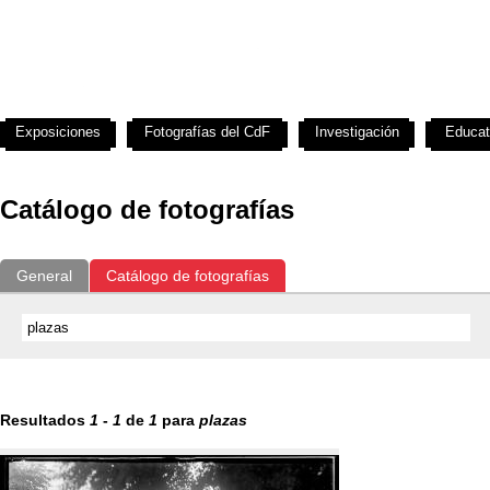
Exposiciones
Fotografías del CdF
Investigación
Educat
Catálogo de fotografías
General
Catálogo de fotografías
Resultados
1
-
1
de
1
para
plazas