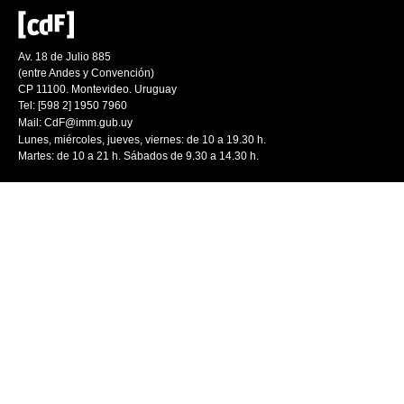
Av. 18 de Julio 885
(entre Andes y Convención)
CP 11100. Montevideo. Uruguay
Tel: [598 2] 1950 7960
Mail:
CdF@imm.gub.uy
Lunes, miércoles, jueves, viernes: de 10 a 19.30 h.
Martes: de 10 a 21 h. Sábados de 9.30 a 14.30 h.