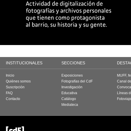
INSTITUCIONALES
SECCIONES
DESTA
Inicio
Exposiciones
MUFF, fes
Quiénes somos
Fotografías del CdF
Canal d
Suscripción
Investigación
Convoca
FAQ
Educativa
Líneas d
Contacto
Catálogo
Fotoviaj
Mediateca