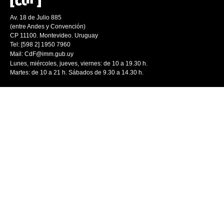
Av. 18 de Julio 885
(entre Andes y Convención)
CP 11100. Montevideo. Uruguay
Tel: [598 2] 1950 7960
Mail:
CdF@imm.gub.uy
Lunes, miércoles, jueves, viernes: de 10 a 19.30 h.
Martes: de 10 a 21 h. Sábados de 9.30 a 14.30 h.