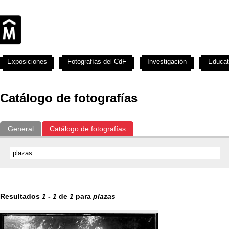
Exposiciones
Fotografías del CdF
Investigación
Educat
Catálogo de fotografías
General
Catálogo de fotografías
Resultados
1
-
1
de
1
para
plazas