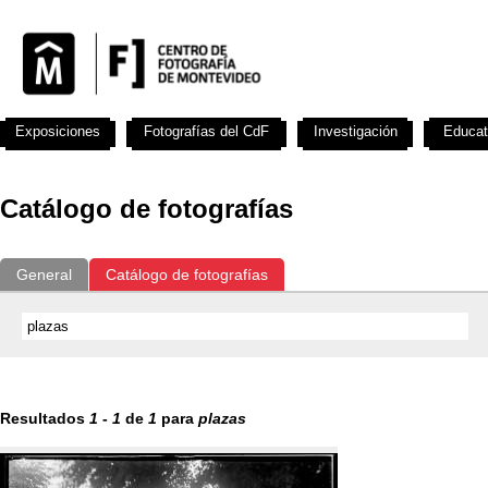
Exposiciones
Fotografías del CdF
Investigación
Educat
Catálogo de fotografías
General
Catálogo de fotografías
Resultados
1
-
1
de
1
para
plazas