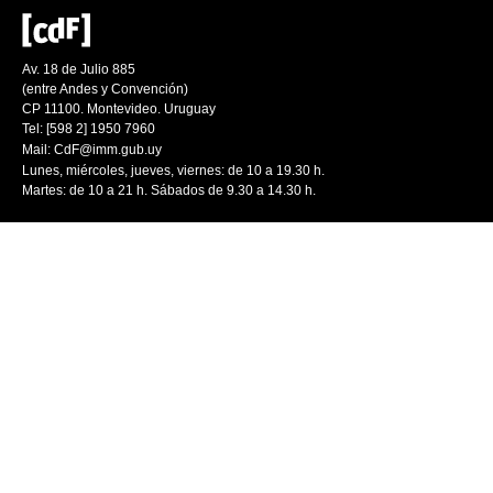
Av. 18 de Julio 885
(entre Andes y Convención)
CP 11100. Montevideo. Uruguay
Tel: [598 2] 1950 7960
Mail:
CdF@imm.gub.uy
Lunes, miércoles, jueves, viernes: de 10 a 19.30 h.
Martes: de 10 a 21 h. Sábados de 9.30 a 14.30 h.