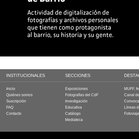
INSTITUCIONALES
SECCIONES
DESTA
Inicio
Exposiciones
MUFF, fes
Quiénes somos
Fotografías del CdF
Canal d
Suscripción
Investigación
Convoca
FAQ
Educativa
Líneas d
Contacto
Catálogo
Fotoviaj
Mediateca