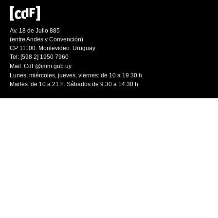
Av. 18 de Julio 885
(entre Andes y Convención)
CP 11100. Montevideo. Uruguay
Tel: [598 2] 1950 7960
Mail:
CdF@imm.gub.uy
Lunes, miércoles, jueves, viernes: de 10 a 19.30 h.
Martes: de 10 a 21 h. Sábados de 9.30 a 14.30 h.