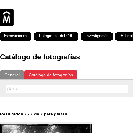
Exposiciones
Fotografías del CdF
Investigación
Educat
Catálogo de fotografías
General
Catálogo de fotografías
Resultados
1
-
1
de
1
para
plazas