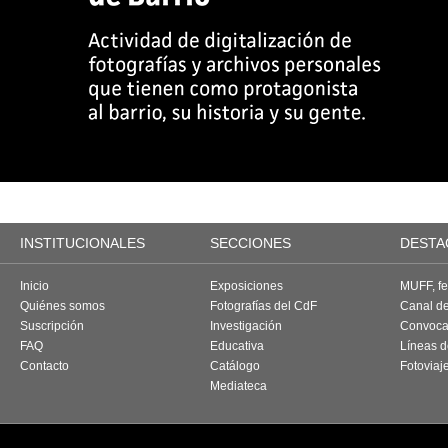
INSTITUCIONALES
SECCIONES
DESTA
Inicio
Exposiciones
MUFF, fes
Quiénes somos
Fotografías del CdF
Canal d
Suscripción
Investigación
Convoca
FAQ
Educativa
Líneas d
Contacto
Catálogo
Fotoviaj
Mediateca