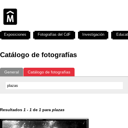
Exposiciones
Fotografías del CdF
Investigación
Educat
Catálogo de fotografías
General
Catálogo de fotografías
Resultados
1
-
1
de
1
para
plazas