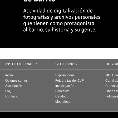
INSTITUCIONALES
SECCIONES
DESTA
Inicio
Exposiciones
MUFF, fes
Quiénes somos
Fotografías del CdF
Canal d
Suscripción
Investigación
Convoca
FAQ
Educativa
Líneas d
Contacto
Catálogo
Fotoviaj
Mediateca