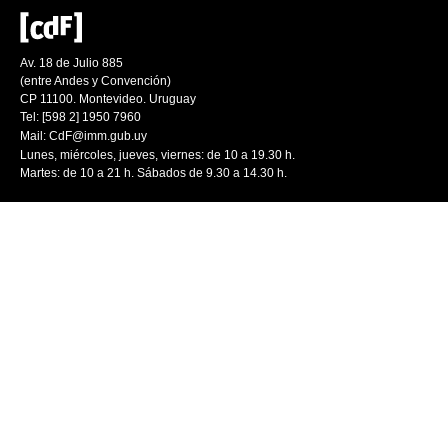
Av. 18 de Julio 885
(entre Andes y Convención)
CP 11100. Montevideo. Uruguay
Tel: [598 2] 1950 7960
Mail:
CdF@imm.gub.uy
Lunes, miércoles, jueves, viernes: de 10 a 19.30 h.
Martes: de 10 a 21 h. Sábados de 9.30 a 14.30 h.