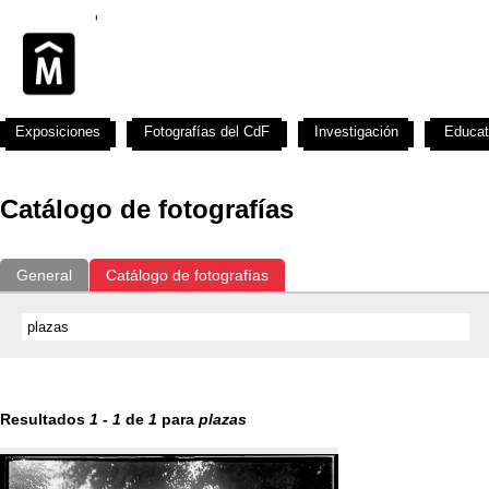
Exposiciones
Fotografías del CdF
Investigación
Educat
Catálogo de fotografías
General
Catálogo de fotografías
Resultados
1
-
1
de
1
para
plazas