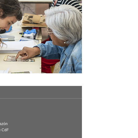
Razón
e CdF