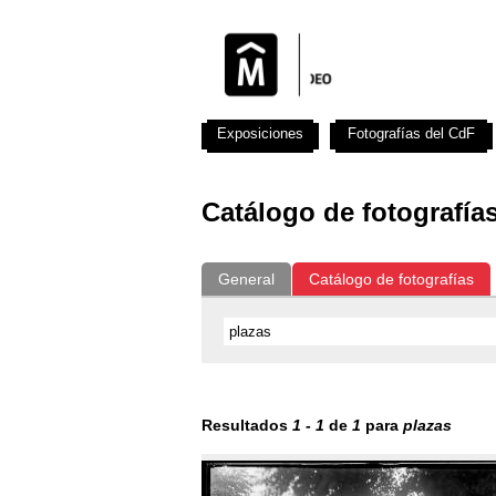
Exposiciones
Fotografías del CdF
Catálogo de fotografía
General
Catálogo de fotografías
Resultados
1
-
1
de
1
para
plazas