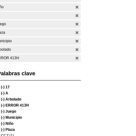
ño
ego
aza
nicipio
bolado
RROR 413H
alabras clave
(-)
17
(-)
A
(-)
Arbolado
(-)
ERROR 413H
(-)
Juego
(-)
Municipio
(-)
Niño
(-)
Plaza
CCZ (1)