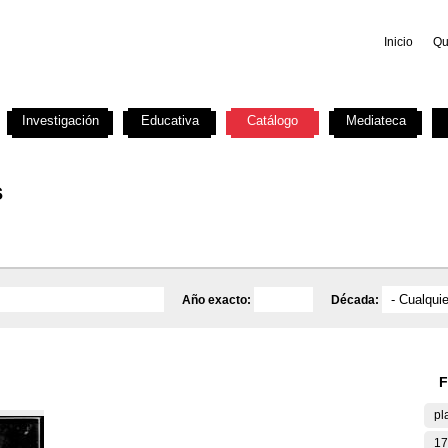
Inicio
Qu
Investigación
Educativa
Catálogo
Mediateca
s
Año exacto:
Década:
F
pl
17