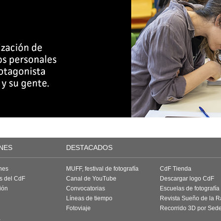
NES
DESTACADOS
nes
MUFF, festival de fotografía
CdF Tienda
as del CdF
Canal de YouTube
Descargar logo CdF
ión
Convocatorias
Escuelas de fotografía
Líneas de tiempo
Revista Sueño de la 
Fotoviaje
Recorrido 3D por Sed
a