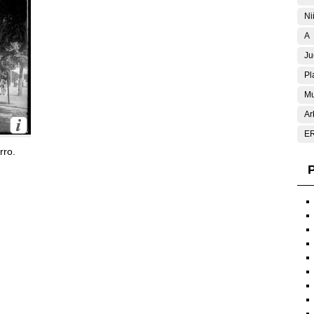
Ni
A
Ju
Pl
Mu
Ar
E
rro.
P