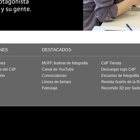
NES
DESTACADOS
nes
MUFF, festival de fotografía
CdF Tienda
as del CdF
Canal de YouTube
Descargar logo CdF
ión
Convocatorias
Escuelas de fotografía
Líneas de tiempo
Revista Sueño de la 
Fotoviaje
Recorrido 3D por Sed
a