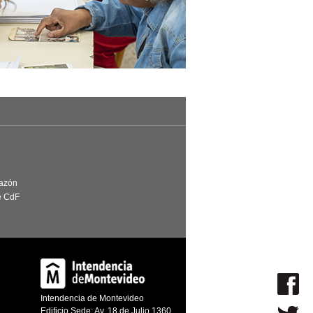
Razón
e CdF
Intendencia de Montevideo
Edificio Sede: Av. 18 de Julio 1360