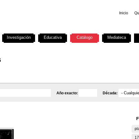
Inicio
Qu
Investigación
Educativa
Catálogo
Mediateca
s
Año exacto:
Década:
F
pl
17