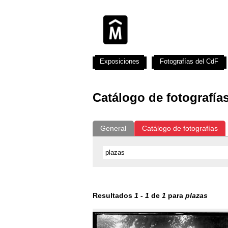
Exposiciones
Fotografías del CdF
Catálogo de fotografía
General
Catálogo de fotografías
Resultados
1
-
1
de
1
para
plazas