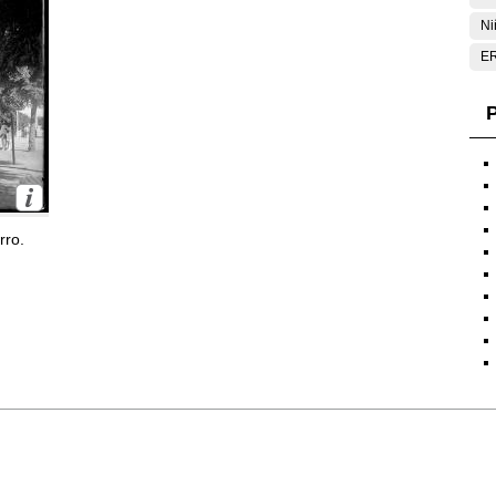
Ni
E
P
rro.