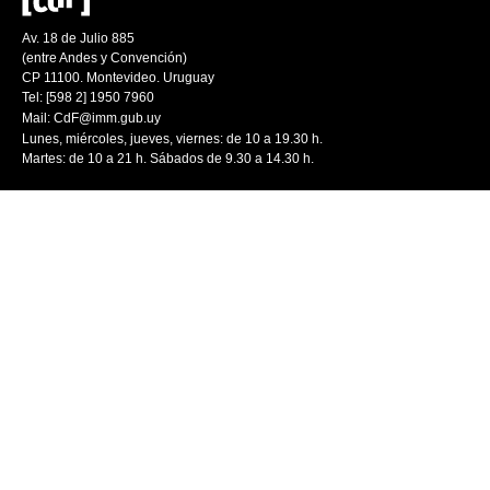
Av. 18 de Julio 885
(entre Andes y Convención)
CP 11100. Montevideo. Uruguay
Tel: [598 2] 1950 7960
Mail:
CdF@imm.gub.uy
Lunes, miércoles, jueves, viernes: de 10 a 19.30 h.
Martes: de 10 a 21 h. Sábados de 9.30 a 14.30 h.