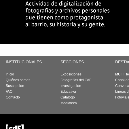
INSTITUCIONALES
SECCIONES
DESTA
Inicio
Exposiciones
MUFF, fes
Quiénes somos
Fotografías del CdF
Canal d
Suscripción
Investigación
Convoca
FAQ
Educativa
Líneas d
Contacto
Catálogo
Fotoviaj
Mediateca