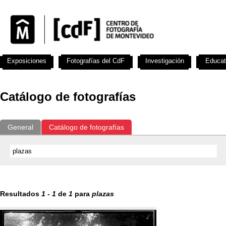
Exposiciones
Fotografías del CdF
Investigación
Educat
Catálogo de fotografías
General
Catálogo de fotografías
Resultados
1
-
1
de
1
para
plazas