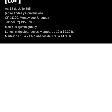
Av. 18 de Julio 885
(entre Andes y Convención)
CP 11100. Montevideo. Uruguay
Tel: [598 2] 1950 7960
Mail:
CdF@imm.gub.uy
Lunes, miércoles, jueves, viernes: de 10 a 19.30 h.
Martes: de 10 a 21 h. Sábados de 9.30 a 14.30 h.