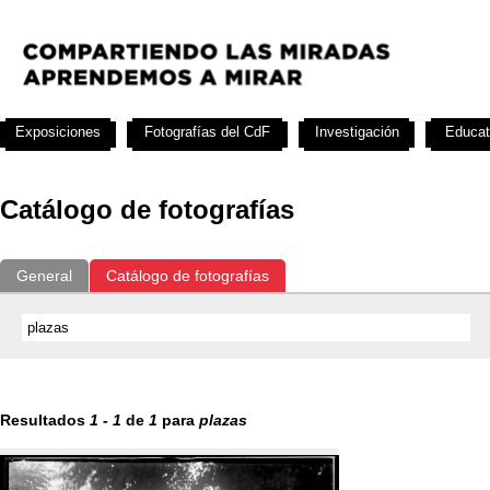
Exposiciones
Fotografías del CdF
Investigación
Educat
Catálogo de fotografías
General
Catálogo de fotografías
Resultados
1
-
1
de
1
para
plazas