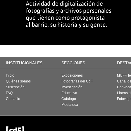
INSTITUCIONALES
SECCIONES
DESTA
Inicio
Exposiciones
MUFF, fes
Quiénes somos
Fotografías del CdF
Canal d
Suscripción
Investigación
Convoca
FAQ
Educativa
Líneas d
Contacto
Catálogo
Fotoviaj
Mediateca