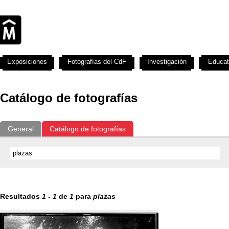
Exposiciones
Fotografías del CdF
Investigación
Educat
Catálogo de fotografías
General
Catálogo de fotografías
Resultados
1
-
1
de
1
para
plazas