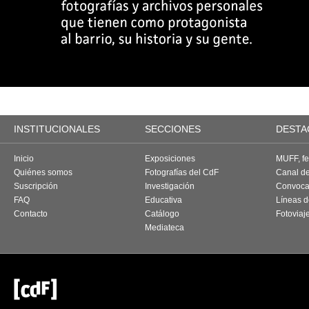
INSTITUCIONALES
SECCIONES
DESTA
Inicio
Exposiciones
MUFF, fes
Quiénes somos
Fotografías del CdF
Canal d
Suscripción
Investigación
Convoca
FAQ
Educativa
Líneas d
Contacto
Catálogo
Fotoviaj
Mediateca