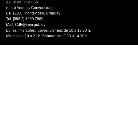
Av. 18 de Julio 885
(entre Andes y Convención)
CP 11100. Montevideo. Uruguay
Tel: [598 2] 1950 7960
Mail:
CdF@imm.gub.uy
Lunes, miércoles, jueves, viernes: de 10 a 19.30 h.
Martes: de 10 a 21 h. Sábados de 9.30 a 14.30 h.