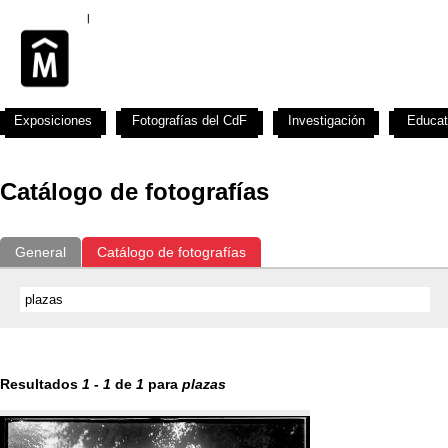
Exposiciones
Fotografías del CdF
Investigación
Educat
Catálogo de fotografías
General
Catálogo de fotografías
Resultados
1
-
1
de
1
para
plazas