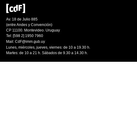
Av. 18 de Julio 885
(entre Andes y Convención)
CP 11100. Montevideo. Uruguay
Tel: [598 2] 1950 7960
Mail:
CdF@imm.gub.uy
Lunes, miércoles, jueves, viernes: de 10 a 19.30 h.
Martes: de 10 a 21 h. Sábados de 9.30 a 14.30 h.