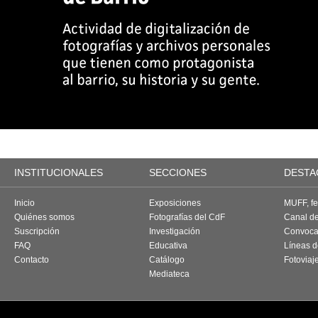
INSTITUCIONALES
SECCIONES
DESTA
Inicio
Exposiciones
MUFF, fes
Quiénes somos
Fotografías del CdF
Canal d
Suscripción
Investigación
Convoca
FAQ
Educativa
Líneas d
Contacto
Catálogo
Fotoviaj
Mediateca