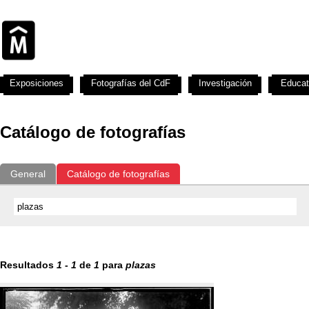
Exposiciones
Fotografías del CdF
Investigación
Educat
Catálogo de fotografías
General
Catálogo de fotografías
Resultados
1
-
1
de
1
para
plazas