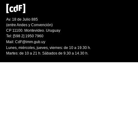
Av. 18 de Julio 885
(entre Andes y Convención)
CP 11100. Montevideo. Uruguay
Tel: [598 2] 1950 7960
Mail:
CdF@imm.gub.uy
Lunes, miércoles, jueves, viernes: de 10 a 19.30 h.
Martes: de 10 a 21 h. Sábados de 9.30 a 14.30 h.