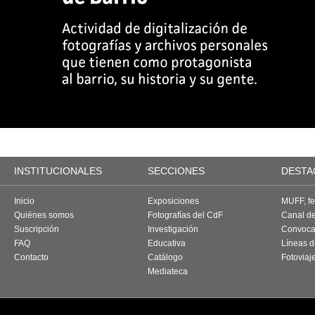
INSTITUCIONALES
SECCIONES
DESTA
Inicio
Exposiciones
MUFF, fes
Quiénes somos
Fotografías del CdF
Canal d
Suscripción
Investigación
Convoca
FAQ
Educativa
Líneas d
Contacto
Catálogo
Fotoviaj
Mediateca