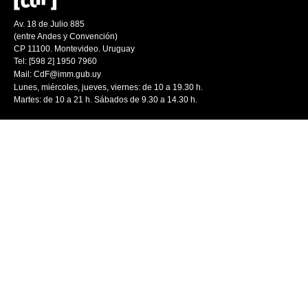
Av. 18 de Julio 885
(entre Andes y Convención)
CP 11100. Montevideo. Uruguay
Tel: [598 2] 1950 7960
Mail:
CdF@imm.gub.uy
Lunes, miércoles, jueves, viernes: de 10 a 19.30 h.
Martes: de 10 a 21 h. Sábados de 9.30 a 14.30 h.