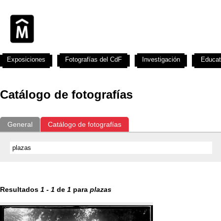
Exposiciones
Fotografías del CdF
Investigación
Educat
Catálogo de fotografías
General
Catálogo de fotografías
Resultados
1
-
1
de
1
para
plazas