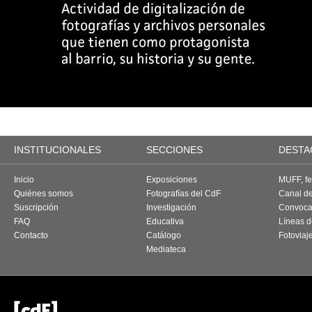
INSTITUCIONALES
SECCIONES
DESTA
Inicio
Exposiciones
MUFF, fes
Quiénes somos
Fotografías del CdF
Canal d
Suscripción
Investigación
Convoca
FAQ
Educativa
Líneas d
Contacto
Catálogo
Fotoviaj
Mediateca