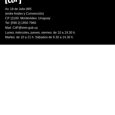
Av. 18 de Julio 885
(entre Andes y Convención)
CP 11100. Montevideo. Uruguay
Tel: [598 2] 1950 7960
Mail:
CdF@imm.gub.uy
Lunes, miércoles, jueves, viernes: de 10 a 19.30 h.
Martes: de 10 a 21 h. Sábados de 9.30 a 14.30 h.