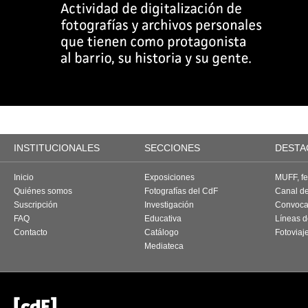
INSTITUCIONALES
SECCIONES
DESTA
Inicio
Exposiciones
MUFF, fes
Quiénes somos
Fotografías del CdF
Canal d
Suscripción
Investigación
Convoca
FAQ
Educativa
Líneas d
Contacto
Catálogo
Fotoviaj
Mediateca