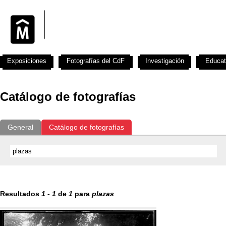
Exposiciones
Fotografías del CdF
Investigación
Educat
Catálogo de fotografías
General
Catálogo de fotografías
Resultados
1
-
1
de
1
para
plazas