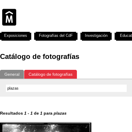
Exposiciones
Fotografías del CdF
Investigación
Educat
Catálogo de fotografías
General
Catálogo de fotografías
Resultados
1
-
1
de
1
para
plazas