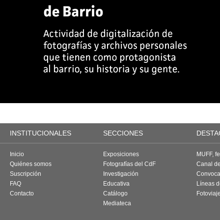
INSTITUCIONALES
SECCIONES
DESTA
Inicio
Exposiciones
MUFF, fes
Quiénes somos
Fotografías del CdF
Canal d
Suscripción
Investigación
Convoca
FAQ
Educativa
Líneas d
Contacto
Catálogo
Fotoviaj
Mediateca