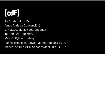
Av. 18 de Julio 885
(entre Andes y Convención)
CP 11100. Montevideo. Uruguay
Tel: [598 2] 1950 7960
Mail:
CdF@imm.gub.uy
Lunes, miércoles, jueves, viernes: de 10 a 19.30 h.
Martes: de 10 a 21 h. Sábados de 9.30 a 14.30 h.