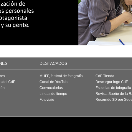
NES
DESTACADOS
nes
MUFF, festival de fotografía
CdF Tienda
as del CdF
Canal de YouTube
Descargar logo CdF
ión
Convocatorias
Escuelas de fotografía
Líneas de tiempo
Revista Sueño de la 
Fotoviaje
Recorrido 3D por Sed
a