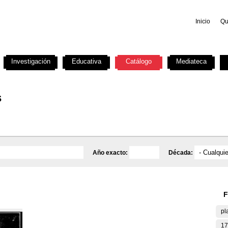
Inicio
Qu
Investigación
Educativa
Catálogo
Mediateca
s
Año exacto:
Década:
F
pl
17