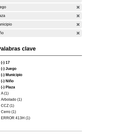
ego
aza
nicipio
ño
alabras clave
(-)
17
(-)
Juego
(-)
Municipio
(-)
Niño
(-)
Plaza
A (1)
Arbolado (1)
CCZ (1)
Cerro (1)
ERROR 413H (1)