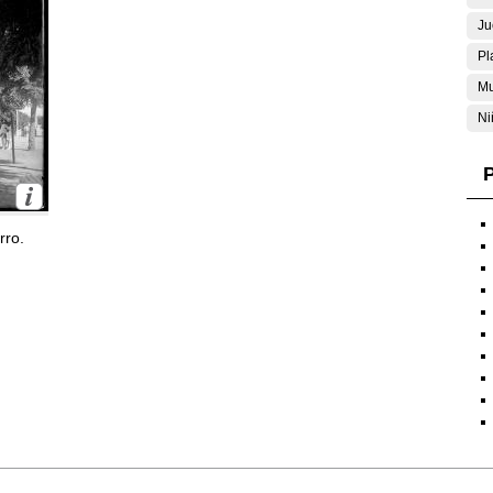
Ju
Pl
Mu
Ni
P
rro.