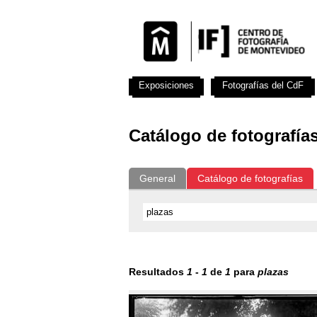
Exposiciones
Fotografías del CdF
Catálogo de fotografía
General
Catálogo de fotografías
Resultados
1
-
1
de
1
para
plazas