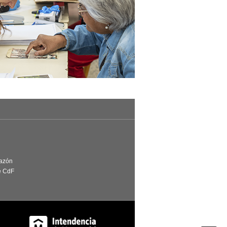
Razón
e CdF