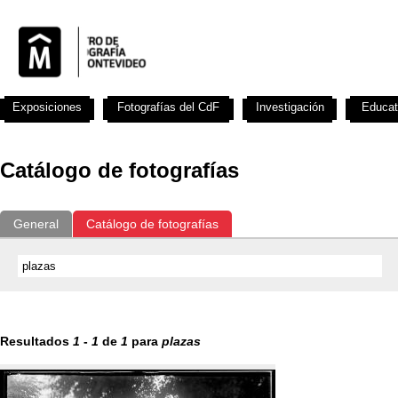
Exposiciones
Fotografías del CdF
Investigación
Educat
Catálogo de fotografías
General
Catálogo de fotografías
Resultados
1
-
1
de
1
para
plazas