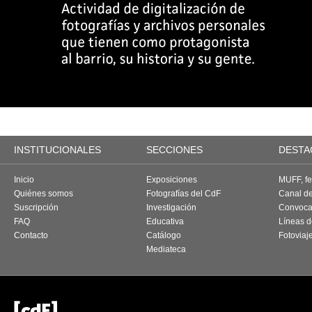
INSTITUCIONALES
SECCIONES
DESTA
Inicio
Exposiciones
MUFF, fes
Quiénes somos
Fotografías del CdF
Canal d
Suscripción
Investigación
Convoca
FAQ
Educativa
Líneas d
Contacto
Catálogo
Fotoviaj
Mediateca