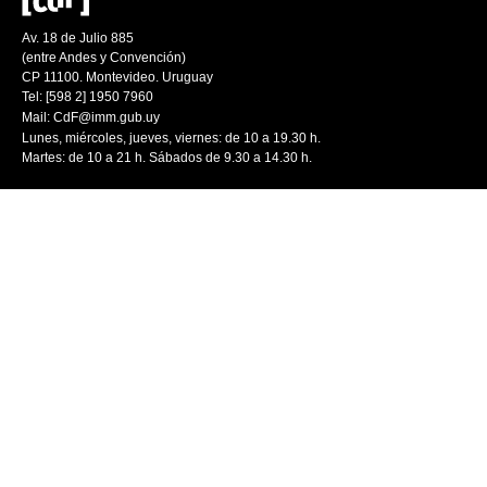
Av. 18 de Julio 885
(entre Andes y Convención)
CP 11100. Montevideo. Uruguay
Tel: [598 2] 1950 7960
Mail:
CdF@imm.gub.uy
Lunes, miércoles, jueves, viernes: de 10 a 19.30 h.
Martes: de 10 a 21 h. Sábados de 9.30 a 14.30 h.