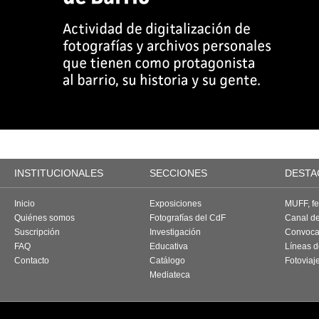
INSTITUCIONALES
SECCIONES
DESTA
Inicio
Exposiciones
MUFF, fes
Quiénes somos
Fotografías del CdF
Canal d
Suscripción
Investigación
Convoca
FAQ
Educativa
Líneas d
Contacto
Catálogo
Fotoviaj
Mediateca