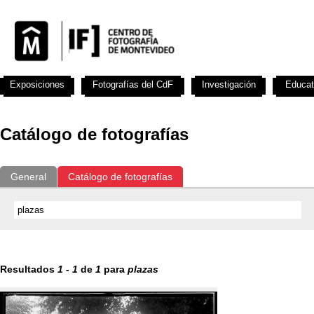
Exposiciones
Fotografías del CdF
Investigación
Educat
Catálogo de fotografías
General
Catálogo de fotografías
Resultados
1
-
1
de
1
para
plazas