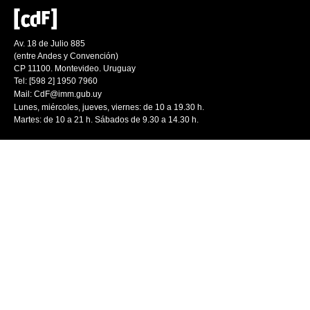
Av. 18 de Julio 885
(entre Andes y Convención)
CP 11100. Montevideo. Uruguay
Tel: [598 2] 1950 7960
Mail:
CdF@imm.gub.uy
Lunes, miércoles, jueves, viernes: de 10 a 19.30 h.
Martes: de 10 a 21 h. Sábados de 9.30 a 14.30 h.