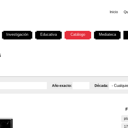
Inicio
Qu
Investigación
Educativa
Catálogo
Mediateca
s
Año exacto:
Década:
F
pl
17