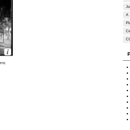
Ju
A
Pl
Ce
C
P
rro.