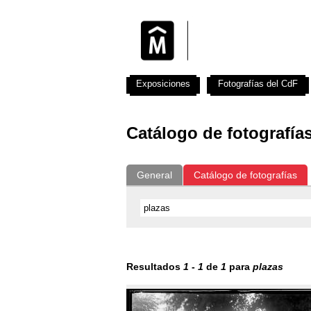
Exposiciones
Fotografías del CdF
Catálogo de fotografía
General
Catálogo de fotografías
Resultados
1
-
1
de
1
para
plazas