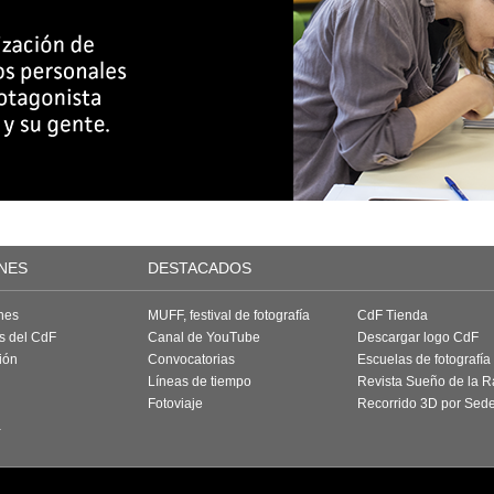
NES
DESTACADOS
nes
MUFF, festival de fotografía
CdF Tienda
as del CdF
Canal de YouTube
Descargar logo CdF
ión
Convocatorias
Escuelas de fotografía
Líneas de tiempo
Revista Sueño de la 
Fotoviaje
Recorrido 3D por Sed
a