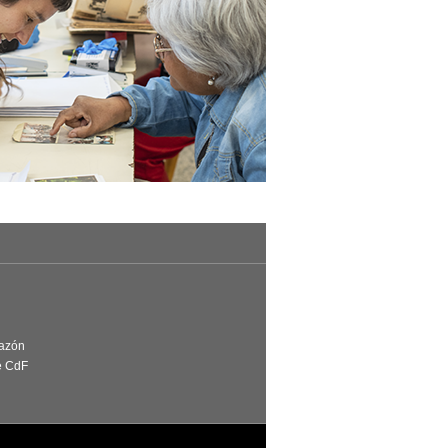
Razón
e CdF