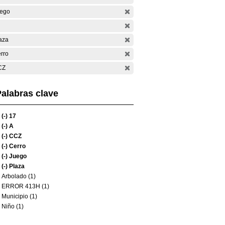
ego
aza
rro
CZ
alabras clave
(-)
17
(-)
A
(-)
CCZ
(-)
Cerro
(-)
Juego
(-)
Plaza
Arbolado (1)
ERROR 413H (1)
Municipio (1)
Niño (1)