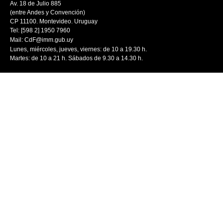
Av. 18 de Julio 885
(entre Andes y Convención)
CP 11100. Montevideo. Uruguay
Tel: [598 2] 1950 7960
Mail:
CdF@imm.gub.uy
Lunes, miércoles, jueves, viernes: de 10 a 19.30 h.
Martes: de 10 a 21 h. Sábados de 9.30 a 14.30 h.