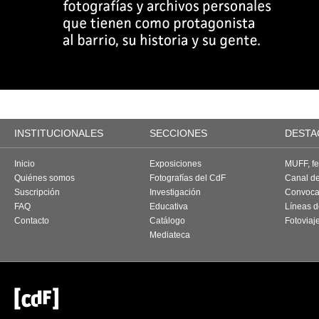
INSTITUCIONALES
SECCIONES
DESTA
Inicio
Exposiciones
MUFF, fes
Quiénes somos
Fotografías del CdF
Canal d
Suscripción
Investigación
Convoca
FAQ
Educativa
Líneas d
Contacto
Catálogo
Fotoviaj
Mediateca