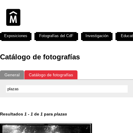
Exposiciones
Fotografías del CdF
Investigación
Educat
Catálogo de fotografías
General
Catálogo de fotografías
Resultados
1
-
1
de
1
para
plazas