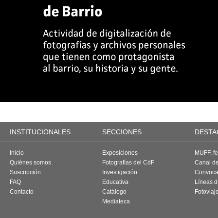
INSTITUCIONALES
SECCIONES
DESTA
Inicio
Exposiciones
MUFF, fes
Quiénes somos
Fotografías del CdF
Canal d
Suscripción
Investigación
Convoca
FAQ
Educativa
Líneas d
Contacto
Catálogo
Fotoviaj
Mediateca