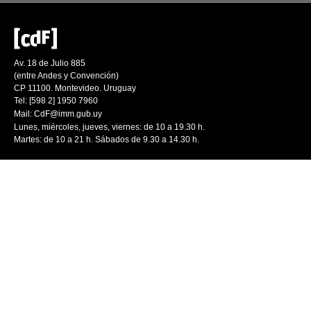
Av. 18 de Julio 885
(entre Andes y Convención)
CP 11100. Montevideo. Uruguay
Tel: [598 2] 1950 7960
Mail:
CdF@imm.gub.uy
Lunes, miércoles, jueves, viernes: de 10 a 19.30 h.
Martes: de 10 a 21 h. Sábados de 9.30 a 14.30 h.