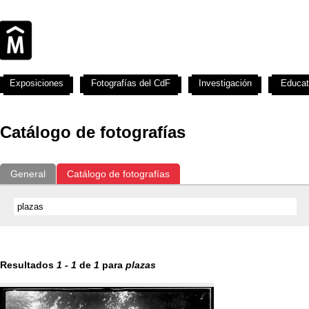
Exposiciones
Fotografías del CdF
Investigación
Educat
Catálogo de fotografías
General
Catálogo de fotografías
Resultados
1
-
1
de
1
para
plazas